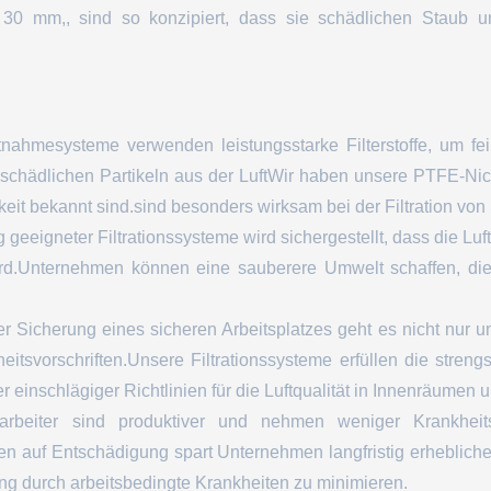
30 mm,, sind so konzipiert, dass sie schädlichen Staub 
hmesysteme verwenden leistungsstarke Filterstoffe, um fe
 schädlichen Partikeln aus der LuftWir haben unsere PTFE-Ni
eit bekannt sind.sind besonders wirksam bei der Filtration v
g geeigneter Filtrationssysteme wird sichergestellt, dass die Luf
rd.Unternehmen können eine sauberere Umwelt schaffen, die
 der Sicherung eines sicheren Arbeitsplatzes geht es nicht nu
itsvorschriften.Unsere Filtrationssysteme erfüllen die streng
einschlägiger Richtlinien für die Luftqualität in Innenräumen u
tarbeiter sind produktiver und nehmen weniger Krankheit
 auf Entschädigung spart Unternehmen langfristig erhebliche
ung durch arbeitsbedingte Krankheiten zu minimieren.