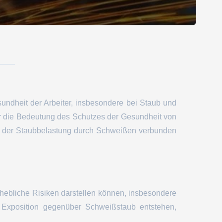
esundheit der Arbeiter, insbesondere bei Staub und
 wir die Bedeutung des Schutzes der Gesundheit von
it der Staubbelastung durch Schweißen verbunden
rhebliche Risiken darstellen können, insbesondere
 Exposition gegenüber Schweißstaub entstehen,