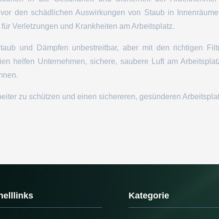
or den schädlichen Auswirkungen von Staub in Innenräumen 
n für Verletzungen und Krankheiten am Arbeitsplatz.
taub und Dämpfen unbestreitbar, aber mit den richtigen Fil
alien helfen Unternehmen, sichere, saubere Luft am Arbeitspla
nnen.
ter zu schützen und einen sichereren, gesünderen Arbeitsplatz 
elllinks
Kategorie