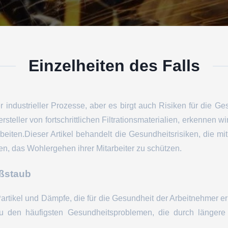
Einzelheiten des Falls
r industrieller Prozesse, aber es birgt auch Risiken für die G
rsteller von fortschrittlichen Filtrationsmaterialien, erkennen
eiten.Dieser Artikel behandelt die Gesundheitsrisiken, die m
n, das Wohlergehen ihrer Mitarbeiter zu schützen.
ßstaub
Partikel und Dämpfe, die für die Gesundheit der Arbeitnehmer e
Zu den häufigsten Gesundheitsproblemen, die durch längere