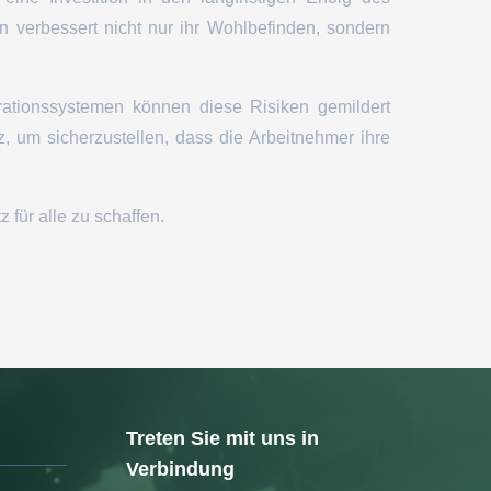
verbessert nicht nur ihr Wohlbefinden, sondern
trationssystemen können diese Risiken gemildert
tz, um sicherzustellen, dass die Arbeitnehmer ihre
für alle zu schaffen.
Treten Sie mit uns in
Verbindung