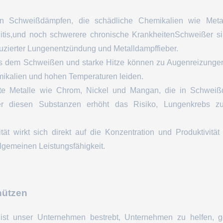
 Schweißdämpfen, die schädliche Chemikalien wie Metall
is,und noch schwerere chronische KrankheitenSchweißer si
uzierter Lungenentzündung und Metalldampffieber.
us dem Schweißen und starke Hitze können zu Augenreizungen
mikalien und hohen Temperaturen leiden.
mmte Metalle wie Chrom, Nickel und Mangan, die in Schwei
nüber diesen Substanzen erhöht das Risiko, Lungenkrebs z
lität wirkt sich direkt auf die Konzentration und Produktivit
lgemeinen Leistungsfähigkeit.
hützen
en ist unser Unternehmen bestrebt, Unternehmen zu helfen,