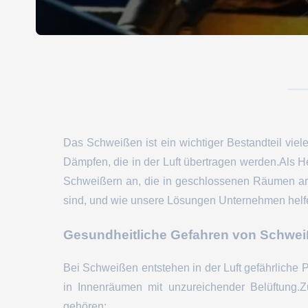
Das Schweißen ist ein wichtiger Bestandteil viele
Dämpfen, die in der Luft übertragen werden.Als He
Schweißern an, die in geschlossenen Räumen arb
sind, und wie unsere Lösungen Unternehmen helfe
Gesundheitliche Gefahren von Schwei
Bei Schweißen entstehen in der Luft gefährliche 
in Innenräumen mit unzureichender Belüftung.
gehören: