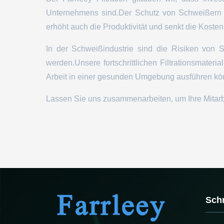
Unternehmens sind.Der Schutz von Schweißern v
erhöht auch die Produktivität und senkt die Koste
In der Schweißindustrie sind die Risiken von S
werden.Unsere fortschrittlichen Filtrationsmateri
Arbeit in einer gesunden Umgebung ausführen kö
Lassen Sie uns zusammenarbeiten, um Ihre Mitarbei
Schn