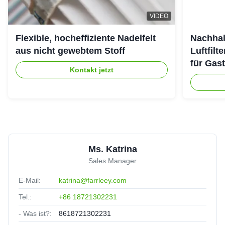
Argentina
Jul 22.2025
VIDEO
Well-packaged
Flexible, hocheffiziente Nadelfelt
Nachhal
aus nicht gewebtem Stoff
Luftfilt
Daniel
★★★★★
★★★★★
D
Mexico
Jul 17.2025
für Gas
Kontakt jetzt
Friendly experts who deliver real solutions.
Ms. Katrina
Sales Manager
E-Mail:
katrina@farrleey.com
Tel.:
+86 18721302231
- Was ist?:
8618721302231