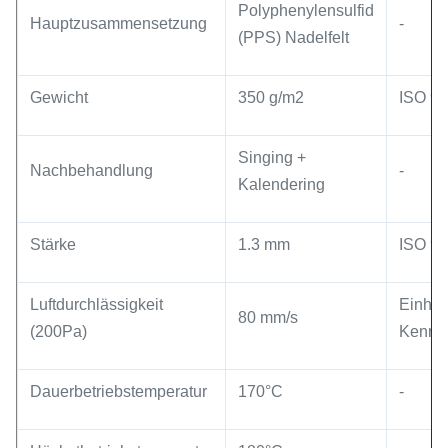
Polyphenylensulfid
Hauptzusammensetzung
-
(PPS) Nadelfelt
Gewicht
350 g/m2
ISO 9
Singing +
Nachbehandlung
-
Kalendering
Stärke
1.3 mm
ISO 9
Luftdurchlässigkeit
Einheit
80 mm/s
(200Pa)
Kennz
Dauerbetriebstemperatur
170°C
-