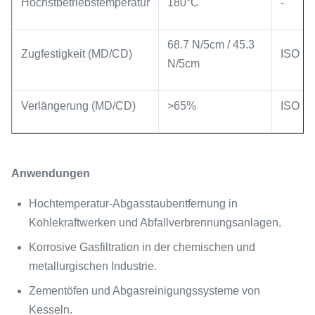
Höchstbetriebstemperatur
180°C
-
68.7 N/5cm / 45.3
Zugfestigkeit (MD/CD)
ISO 9
N/5cm
Verlängerung (MD/CD)
>65%
ISO 9
Anwendungen
Hochtemperatur-Abgasstaubentfernung in
Kohlekraftwerken und Abfallverbrennungsanlagen.
Korrosive Gasfiltration in der chemischen und
metallurgischen Industrie.
Zementöfen und Abgasreinigungssysteme von
Kesseln.